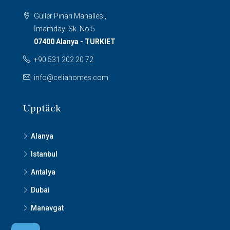
Güller Pınarı Mahallesi,
İmamdayı Sk. No:5
07400 Alanya - TURKIET
+90 531 202 20 72
info@celiahomes.com
Upptäck
Alanya
Istanbul
Antalya
Dubai
Manavgat