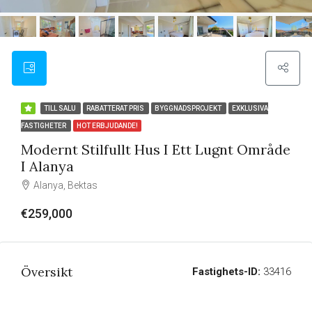
TILL SALU
RABATTERAT PRIS
BYGGNADSPROJEKT
EXKLUSIVA
FASTIGHETER
HOT ERBJUDANDE!
Modernt Stilfullt Hus I Ett Lugnt Område
I Alanya
Alanya, Bektas
€259,000
Översikt
Fastighets-ID:
33416