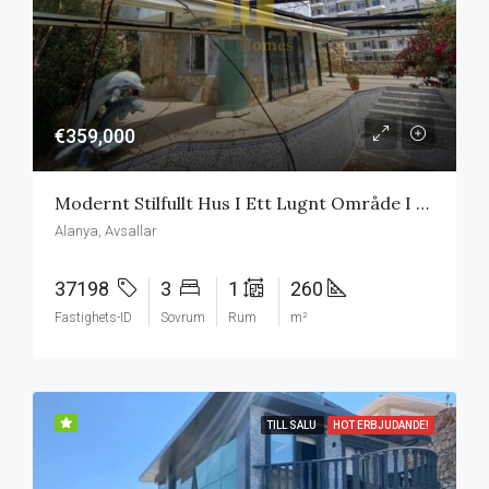
€359,000
Modernt Stilfullt Hus I Ett Lugnt Område I Avsallar Alanya
Alanya, Avsallar
37198
3
1
260
Fastighets-ID
Sovrum
Rum
m²
TILL SALU
HOT ERBJUDANDE!