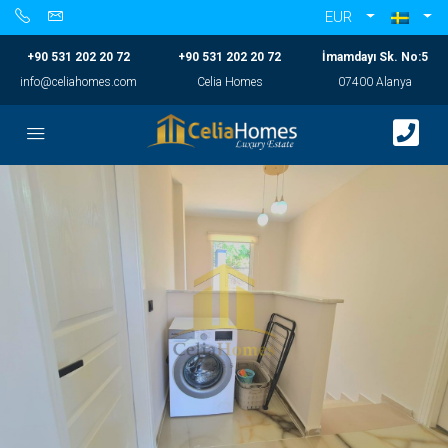
EUR
+90 531 202 20 72
+90 531 202 20 72
İmamdayı Sk. No:5
info@celiahomes.com
Celia Homes
07400 Alanya