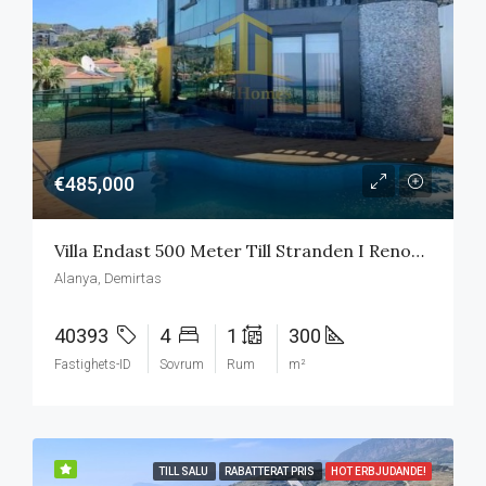
€485,000
Villa Endast 500 Meter Till Stranden I Renoverings Behov
Alanya, Demirtas
40393
4
1
300
Fastighets-ID
Sovrum
Rum
m²
TILL SALU
RABATTERAT PRIS
HOT ERBJUDANDE!