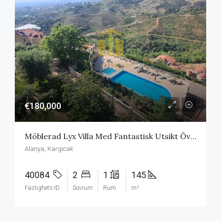
€180,000
Möblerad Lyx Villa Med Fantastisk Utsikt Över Hela Medel Havet
Alanya, Kargicak
40084
2
1
145
Fastighets-ID
Sovrum
Rum
m²