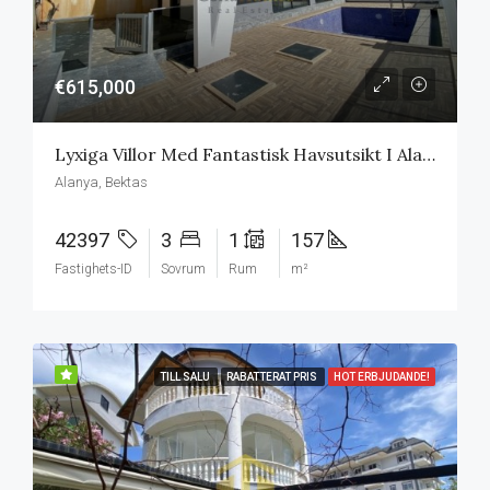
€615,000
Lyxiga Villor Med Fantastisk Havsutsikt I Alanya
Alanya, Bektas
42397
3
1
157
Fastighets-ID
Sovrum
Rum
m²
TILL SALU
RABATTERAT PRIS
HOT ERBJUDANDE!