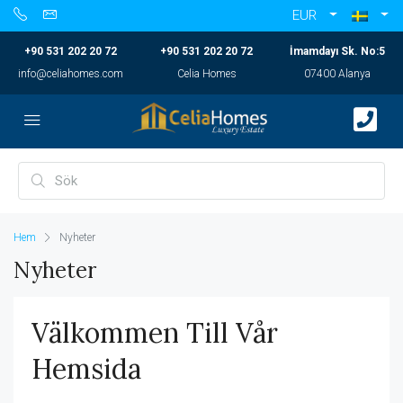
EUR
+90 531 202 20 72
+90 531 202 20 72
İmamdayı Sk. No:5
info@celiahomes.com
Celia Homes
07400 Alanya
Hem
Nyheter
Nyheter
Välkommen Till Vår
Hemsida