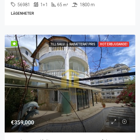
56981
1+1
65
1800 m
m²
LÄGENHETER
TILL SALU
RABATTERAT PRIS
HOT ERBJUDANDE!
€359,000