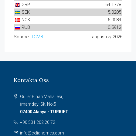
GBP
64.1778
SEK
5.0205
NOK
5.0084
RUB
0.5912
Source:
TCMB
augusti 5, 2026
Kontakta Oss
Güller Pınarı Mahallesi,
İmamdayı Sk. No:5
07400 Alanya - TURKIET
+90 531 202 20 72
info@celiahomes.com