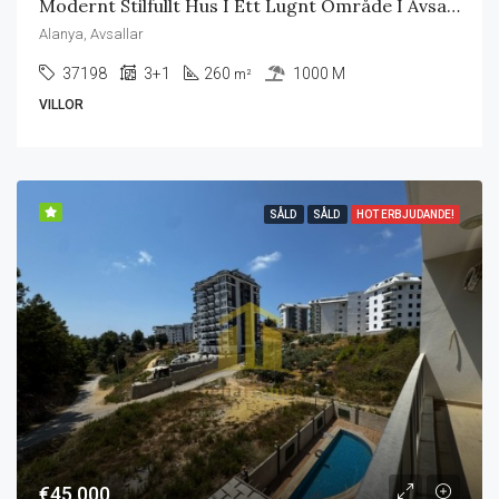
Modernt Stilfullt Hus I Ett Lugnt Område I Avsallar Alanya
Alanya, Avsallar
37198
3+1
260
1000 M
m²
VILLOR
SÅLD
SÅLD
HOT ERBJUDANDE!
€45,000