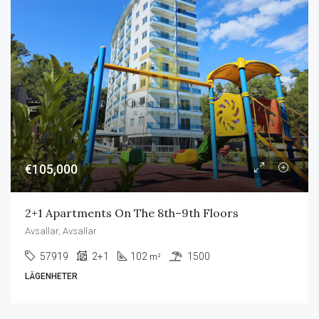
€105,000
2+1 Apartments On The 8th–9th Floors
Avsallar, Avsallar
57919
2+1
102
1500
m²
LÄGENHETER