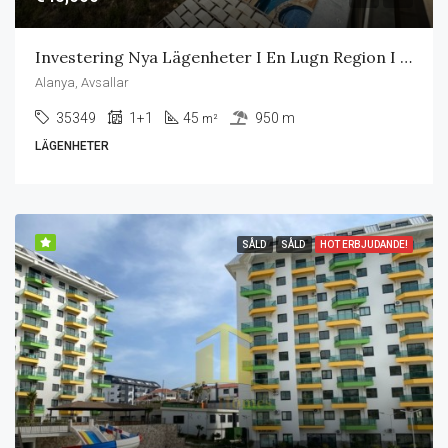
Investering Nya Lägenheter I En Lugn Region I Alanya
Alanya, Avsallar
35349
1+1
45
950 m
m²
LÄGENHETER
SÅLD
SÅLD
HOT ERBJUDANDE!