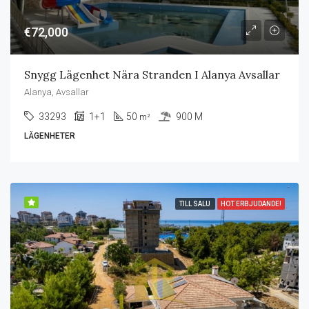
€72,000
Snygg Lägenhet Nära Stranden I Alanya Avsallar
Alanya, Avsallar
33293
1+1
50
900 M
m²
LÄGENHETER
TILL SALU
HOT ERBJUDANDE!