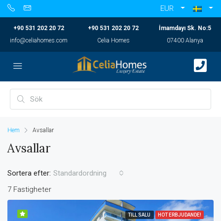
EUR
+90 531 202 20 72
+90 531 202 20 72
İmamdayı Sk. No:5
info@celiahomes.com
Celia Homes
07400 Alanya
Hem
Avsallar
Avsallar
Sortera efter:
Standardordning
7 Fastigheter
TILL SALU
HOT ERBJUDANDE!