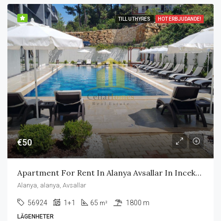
TILL UTHYRES
HOT ERBJUDANDE!
€50
Apartment For Rent In Alanya Avsallar In Incekum Area
Alanya, alanya, Avsallar
56924
1+1
65
1800 m
m²
LÄGENHETER