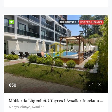
TILL UTHYRES
HOT ERBJUDANDE!
€50
Möblarda Lägenhet Uthyres I Avsallar Incekum I Närheten Av Havet
Alanya, alanya, Avsallar