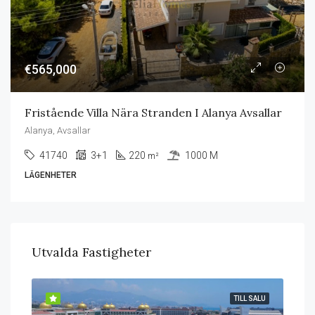
€565,000
Fristående Villa Nära Stranden I Alanya Avsallar
Alanya, Avsallar
41740
3+1
220
1000 M
m²
LÄGENHETER
Utvalda Fastigheter
SALU
TILL SALU