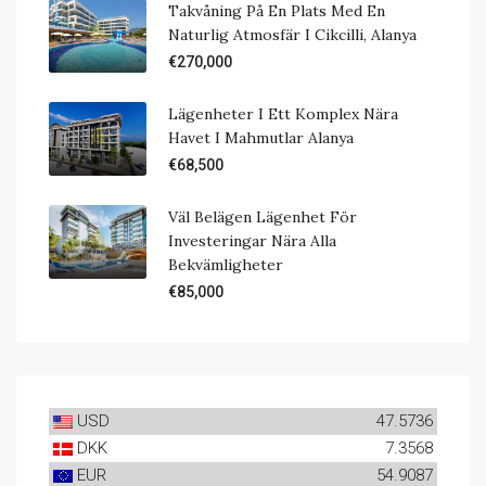
Takvåning På En Plats Med En
Naturlig Atmosfär I Cikcilli, Alanya
€270,000
Lägenheter I Ett Komplex Nära
Havet I Mahmutlar Alanya
€68,500
Väl Belägen Lägenhet För
Investeringar Nära Alla
Bekvämligheter
€85,000
USD
47.5736
DKK
7.3568
EUR
54.9087