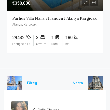
€350,000
Parhus Villa Nära Stranden I Alanya Kargicak
Alanya, Kargicak
29432
3
1
180
Fastighets-ID
Sovrum
Rum
m²
Föreg
Nästa
Celia Cinkitas