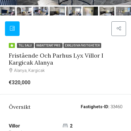
TILL SALU
RABATTERAT PRIS
EXKLUSIVA FASTIGHETER
Fristående Och Parhus Lyx Villor I
Kargicak Alanya
Alanya, Kargicak
€320,000
Översikt
Fastighets-ID:
33460
Villor
2