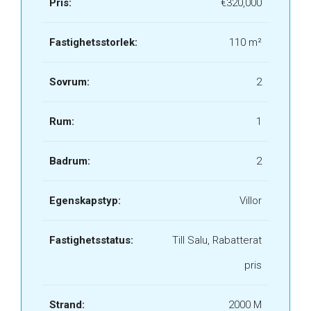
Pris:
€320,000
Fastighetsstorlek:
110 m²
Sovrum:
2
Rum:
1
Badrum:
2
Egenskapstyp:
Villor
Fastighetsstatus:
Till Salu, Rabatterat
pris
Strand:
2000 M