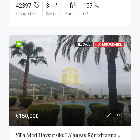
42397
3
1
157
Fastighets-ID
Sovrum
Rum
m²
TILL SALU
HOT ERBJUDANDE!
€150,000
Villa Med Havsutsikt I Alanyas Föredragna Område Tepe