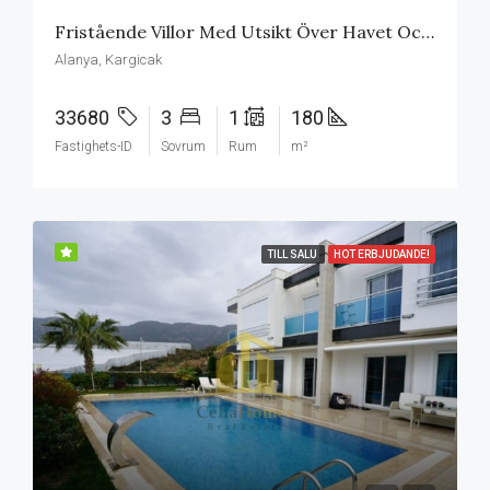
Fristående Villor Med Utsikt Över Havet Och Staden I Alanya
Alanya, Kargicak
33680
3
1
180
Fastighets-ID
Sovrum
Rum
m²
TILL SALU
HOT ERBJUDANDE!