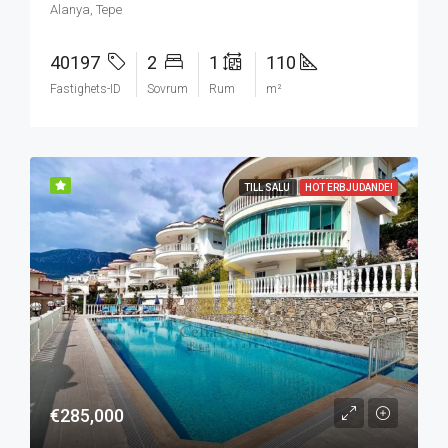
Alanya, Tepe
40197
2
1
110
Fastighets-ID
Sovrum
Rum
m²
TILL SALU
HOT ERBJUDANDE!
€285,000