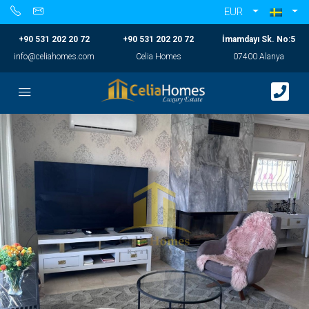
EUR
+90 531 202 20 72
+90 531 202 20 72
İmamdayı Sk. No:5
info@celiahomes.com
Celia Homes
07400 Alanya