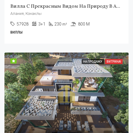
Вилла С Прекрасным Видом На Природу В Алании Конаклы
Алания, Конаклы
57928
3+1
230
800 M
m²
ВИЛЛЫ
НА ПРОДАЖУ
ВИТРИНА!