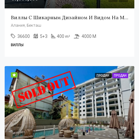
Виллы С Шикарным Дизайном И Видом На Море В Алании
Алания, Бекташ
36600
5+3
400
4000 M
m²
ВИЛЛЫ
ПРОДАН
ПРОДАН