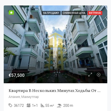
НА ПРОДАЖУ
СНИЖЕННАЯ ЦЕНА
ВИТРИНА!
€57,500
Квартира В Нескольких Минутах Ходьбы От Моря В Алании Махмутлар
Алания, Махмутлар
36172
1+1
55
200 m
m²