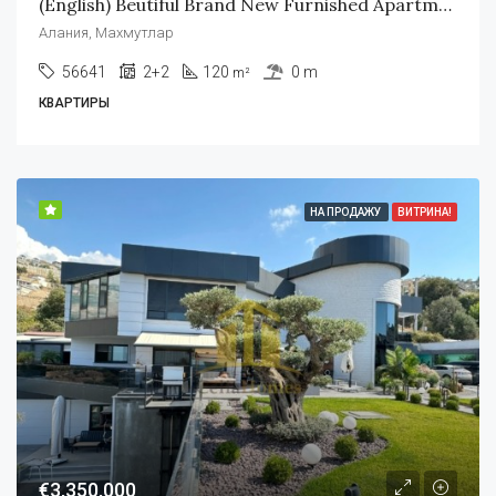
(English) Beutiful Brand New Furnished Apartment At First Sea Line In Alanya Mahmutlar
Алания, Махмутлар
56641
2+2
120
0 m
m²
КВАРТИРЫ
НА ПРОДАЖУ
ВИТРИНА!
€3,350,000