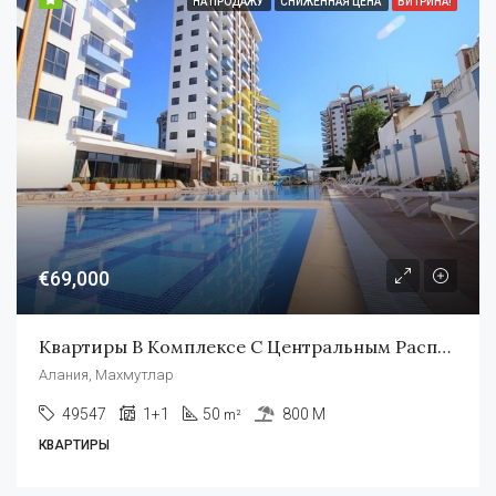
НА ПРОДАЖУ
СНИЖЕННАЯ ЦЕНА
ВИТРИНА!
€69,000
Квартиры В Комплексе С Центральным Расположением В Махмутларе Алания
Алания, Махмутлар
49547
1+1
50
800 M
m²
КВАРТИРЫ