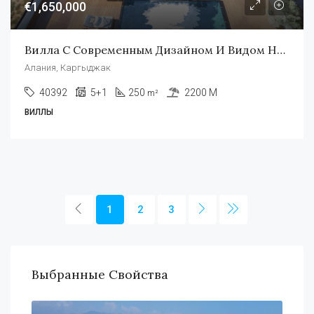
€1,650,000
Вилла С Современным Дизайном И Видом На Море В Центре Города Аланья
Алания, Каргыджак
40392
5+1
250
2200 M
m²
ВИЛЛЫ
1
2
3
Выбранные Свойства