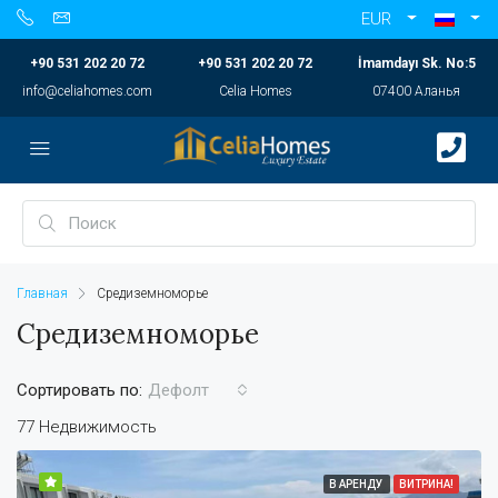
EUR
+90 531 202 20 72
+90 531 202 20 72
İmamdayı Sk. No:5
info@celiahomes.com
Celia Homes
07400 Аланья
Главная
Средиземноморье
Средиземноморье
Сортировать по:
Дефолт
77 Недвижимость
В АРЕНДУ
ВИТРИНА!