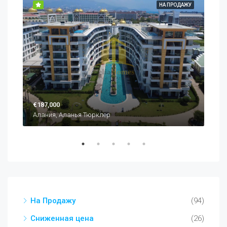
ДАЖУ
НА ПРОДАЖУ
€187,000
€22
Алания, Аланья Тюрклер
Ала
На Продажу
(94)
Сниженная цена
(26)