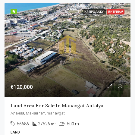
НА ПРОДАЖУ
ВИТРИНА!
€120,000
Land Area For Sale In Manavgat Antalya
Алания, Манавгат, manavgat
56686
27526
500 m
m²
LAND