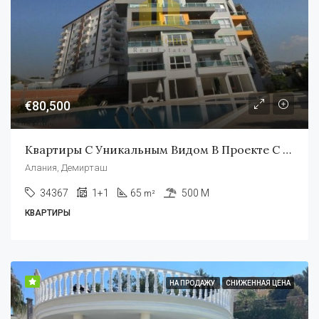
€80,500
Квартиры С Уникальным Видом В Проекте С Концепцией Отеля В Алании
Алания, Демирташ
34367
1+1
65
500 M
m²
КВАРТИРЫ
НА ПРОДАЖУ
СНИЖЕННАЯ ЦЕНА