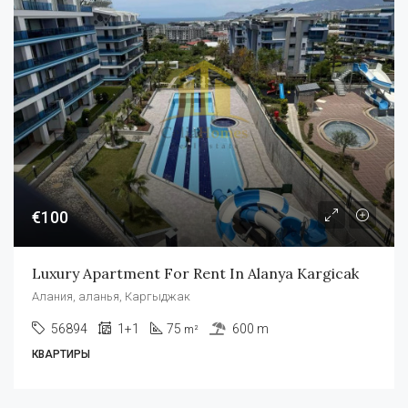
€100
Luxury Apartment For Rent In Alanya Kargicak
Алания, аланья, Каргыджак
56894
1+1
75
600 m
m²
КВАРТИРЫ