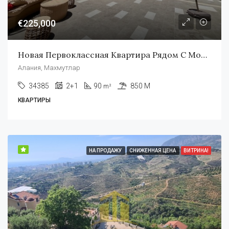
€225,000
Новая Первоклассная Квартира Рядом С Морем В Аланье
Алания, Махмутлар
34385
2+1
90
850 M
m²
КВАРТИРЫ
НА ПРОДАЖУ
СНИЖЕННАЯ ЦЕНА
ВИТРИНА!