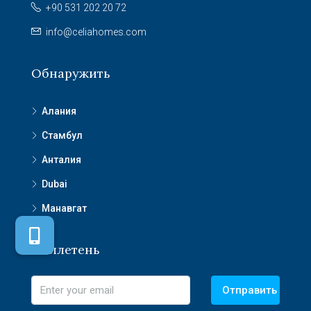
+90 531 202 20 72
info@celiahomes.com
Обнаружить
Алания
Стамбул
Анталия
Dubai
Манавгат
Бюллетень
Отправить