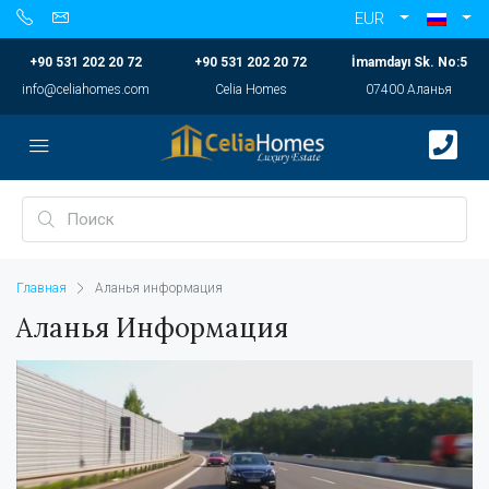
EUR
+90 531 202 20 72
+90 531 202 20 72
İmamdayı Sk. No:5
info@celiahomes.com
Celia Homes
07400 Аланья
Главная
Аланья информация
Аланья Информация