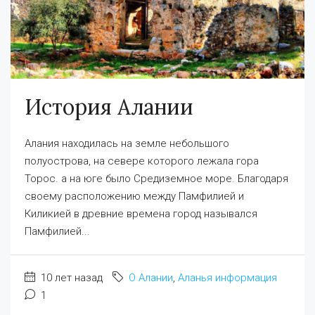
История Алании
Алания находилась на земле небольшого
полуострова, на севере которого лежала гора
Торос. а на юге было Средиземное море. Благодаря
своему расположению между Памфилией и
Киликией в древние времена город назывался
Памфилией...
10 лет назад
О Алании
,
Аланья информация
1