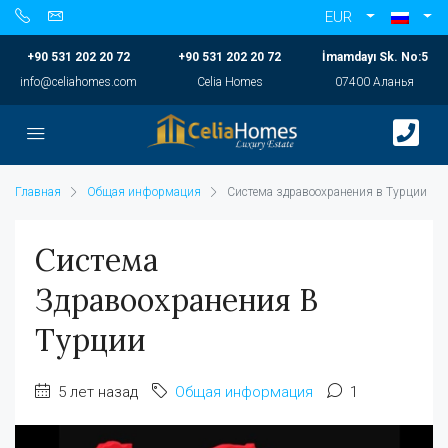
EUR
+90 531 202 20 72
+90 531 202 20 72
İmamdayı Sk. No:5
info@celiahomes.com
Celia Homes
07400 Аланья
Главная
Общая информация
Система здравоохранения в Турции
Система
Здравоохранения В
Турции
5 лет назад
Общая информация
1