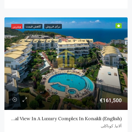
برای فروش
کاهش قیمت
ویترین
€161,500
(English) Duplex Apartment With Natural View In A Luxury Complex In Konakli
آلانیا, کوناکلی