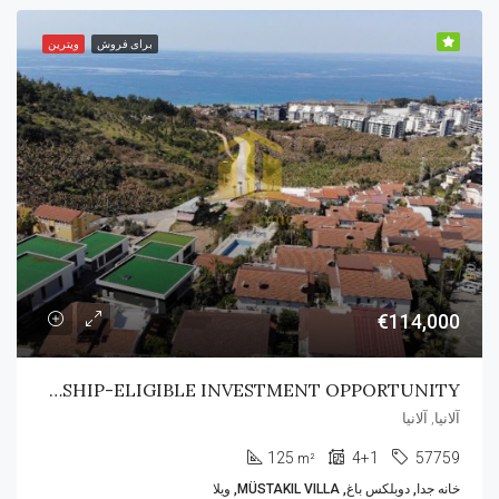
برای فروش
ویترین
€114,000
CITIZENSHIP-ELIGIBLE INVESTMENT OPPORTUNITY
آلانیا, آلانیا
125
4+1
57759
m²
خانه جدا, دوبلکس باغ, MÜSTAKIL VILLA, ویلا