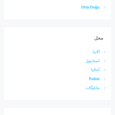
Orta Doğu
محل
آلانیا
استانبول
آنتالیا
Dubai
ماناوگات