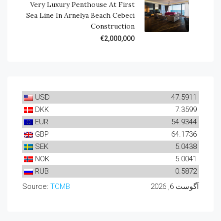
Very Luxury Penthouse At First
Sea Line In Arnelya Beach Cebeci
Construction
€2,000,000
USD
47.5911
DKK
7.3599
EUR
54.9344
GBP
64.1736
SEK
5.0438
NOK
5.0041
RUB
0.5872
آگوست 6, 2026
TCMB
Source: