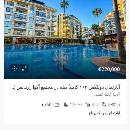
€220,000
آپارتمان دوبلکس ۴+۱ کاملاً مبله در مجتمع آکوا رزیدنس (Aqua Residence)
آلانیا, آلانیا, کستل
500 m
175
4+2
58025
m²
آپارتمانها, دوبلکس باغ