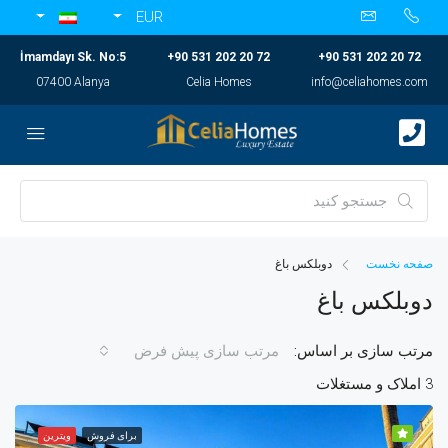
EUR
İmamdayı Sk. No:5
+90 531 202 20 72
+90 531 202 20 72
07400 Alanya
Celia Homes
info@celiahomes.com
صفحه نخست
دوبلکس باغ
دوبلکس باغ
مرتب سازی بر اساس:
مرتب سازی پیش فرض
3 املاک و مستغلات
برای فروش
ویترین