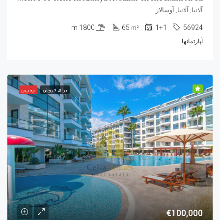
آلانیا, آلانیا, آوسالار
1800 m
65
1+1
56924
m²
آپارتمانها
برای فروش
ویترین
€100,000