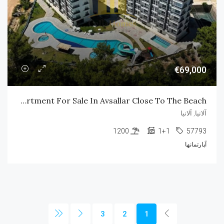
€69,000
Brand New Apartment For Sale In Avsallar Close To The Beach
آلانیا, آلانیا
1200
1+1
57793
آپارتمانها
3
2
1