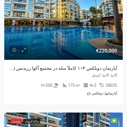
€220,000
آپارتمان دوبلکس ۴+۱ کاملاً مبله در مجتمع آکوا رزیدنس (Aqua Residence)
آلانیا, آلانیا, کستل
500 m
175
4+2
58025
m²
آپارتمانها, دوبلکس باغ
برای فروش
ویترین