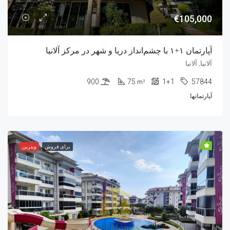
€105,000
آپارتمان ۱+۱ با چشم‌انداز دریا و شهر در مرکز آلانیا
آلانیا, آلانیا
900
75
1+1
57844
m²
آپارتمانها
برای فروش
ویترین