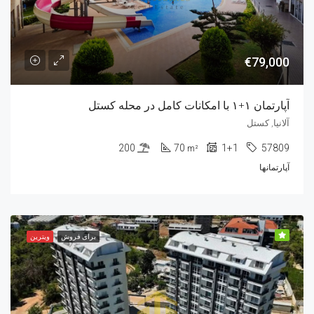
€79,000
آپارتمان ۱+۱ با امکانات کامل در محله کستل
آلانیا, کستل
200
70
1+1
57809
m²
آپارتمانها
برای فروش
ویترین