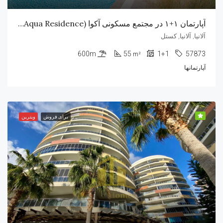
آپارتمان ۱+۱ در مجتمع مسکونی آکوا (Aqua Residence) در کستل
آلانیا, آلانیا, کستل
600m
55
1+1
57873
m²
آپارتمانها
برای فروش
ویترین