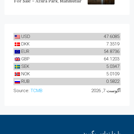
For Sale – Azura Park, Mahmutlar
USD
47.6085
DKK
7.3519
EUR
54.8736
GBP
64.1203
SEK
5.0347
NOK
5.0109
RUB
0.5822
آگوست 7, 2026
TCMB
Source:
با ما تماس بگیرید