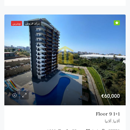
برای فروش
ویترین
€60,000
1+1 Floor 9
آلانیا, آلانیا