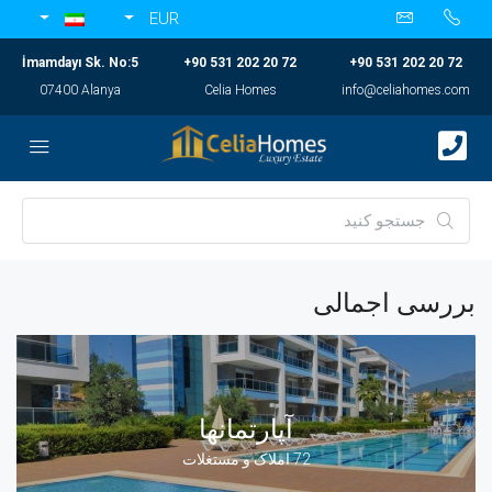
EUR
İmamdayı Sk. No:5
+90 531 202 20 72
+90 531 202 20 72
07400 Alanya
Celia Homes
info@celiahomes.com
بررسی اجمالی
آپارتمانها
72 املاک و مستغلات