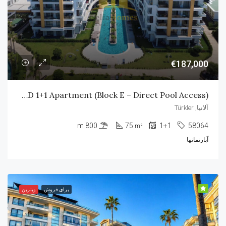
€187,000
AZURA WORLD 1+1 Apartment (Block E – Direct Pool Access)
آلانیا, Türkler
800 m
75
1+1
58064
m²
آپارتمانها
برای فروش
ویترین