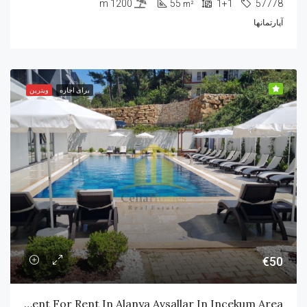
1200 m
55
1+1
57778
m²
آپارتمانها
برای اجاره
ویترین
€50
Apartment For Rent In Alanya Avsallar In Incekum Area