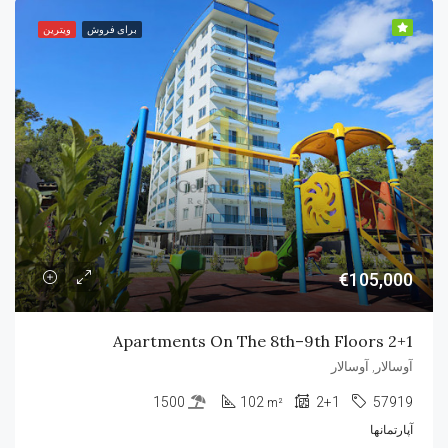
برای فروش
ویترین
€105,000
2+1 Apartments On The 8th–9th Floors
آوسالار, آوسالار
1500
102
2+1
57919
m²
آپارتمانها