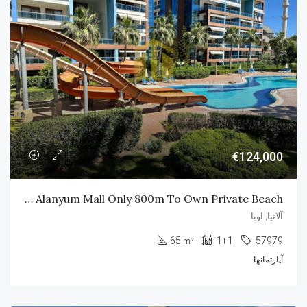
€124,000
Fully Furnished 1+1 In Crystal Garden Oba Behind Alanyum Mall Only 800m To Own Private Beach
آلانیا, اوبا
65
1+1
57979
m²
آپارتمانها