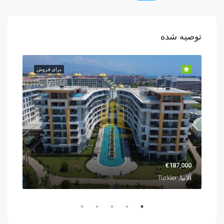
توصیه شده
روش
برای فروش
€187,000
,000
آلانیا, Türkler
آلانیا