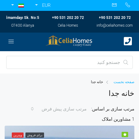
EUR
İmamdayı Sk. No:5
+90 531 202 20 72
+90 531 202 20 72
07400 Alanya
Celia Homes
info@celiahomes.com
صفحه نخست
خانه جدا
خانه جدا
مرتب سازی بر اساس:
مرتب سازی پیش فرض
1 مشاورین املاک
برای فروش
ویترین