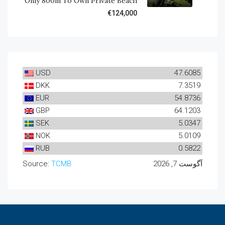
Only 800m To Own Private Beach
€124,000
USD
47.6085
DKK
7.3519
EUR
54.8736
GBP
64.1203
SEK
5.0347
NOK
5.0109
RUB
0.5822
آگوست 7, 2026
TCMB
Source: