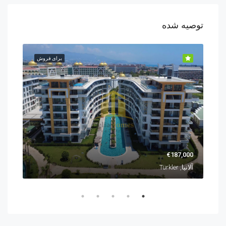
توصیه شده
روش
برای فروش
€187,000
,000
آلانیا, Türkler
آلانیا