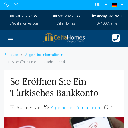
EUR
+90 531 202 20 72
+90 531 202 20 72
İmamdayı Sk. No:5
info@celiahomes.com
Celia Homes
07400 Alanya
Zuhause
Allgemeine Informationen
So eröffnen Sie ein türkisches Bankkonto
So Eröffnen Sie Ein
Türkisches Bankkonto
5 Jahren vor
Allgemeine Informationen
1