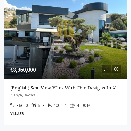
€3,350,000
(English) Sea-View Villas With Chic Designs In Alanya
Alanya, Bektas
36600
5+3
400
4000 M
m²
VILLAER