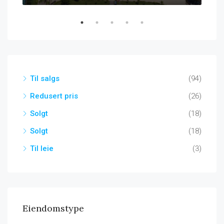
Til salgs
(94)
Redusert pris
(26)
Solgt
(18)
Solgt
(18)
Til leie
(3)
Eiendomstype