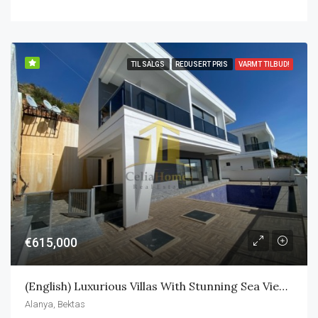
TIL SALGS
REDUSERT PRIS
VARMT TILBUD!
€615,000
(English) Luxurious Villas With Stunning Sea Views In Alanya
Alanya, Bektas