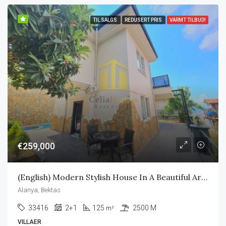
TIL SALGS
REDUSERT PRIS
VARMT TILBUD!
€259,000
(English) Modern Stylish House In A Beautiful Area
Alanya, Bektas
33416
2+1
125
2500 M
m²
VILLAER