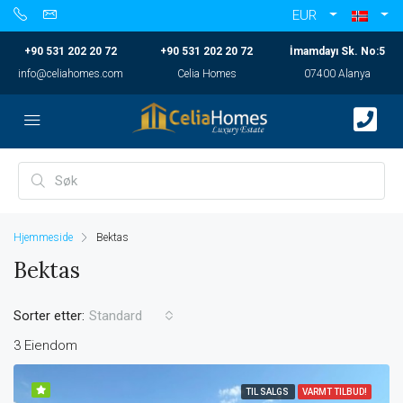
EUR
+90 531 202 20 72
+90 531 202 20 72
İmamdayı Sk. No:5
info@celiahomes.com
Celia Homes
07400 Alanya
Hjemmeside
Bektas
Bektas
Sorter etter:
Standard
3 Eiendom
TIL SALGS
VARMT TILBUD!