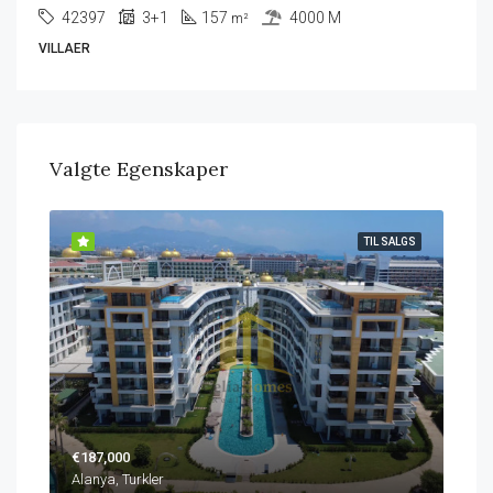
42397
3+1
157
4000 M
m²
VILLAER
Valgte Egenskaper
ALGS
TIL SALGS
€187,000
€22
Alanya, Turkler
Alan